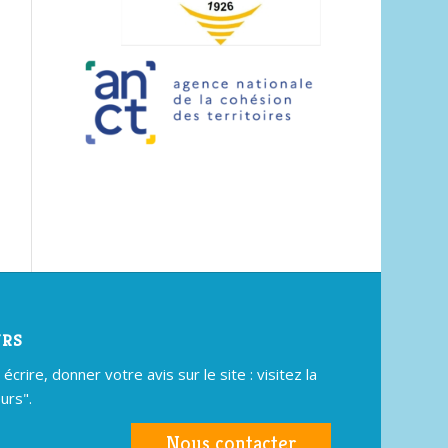
URS
crire, donner votre avis sur le site : visitez la
urs".
Nous contacter