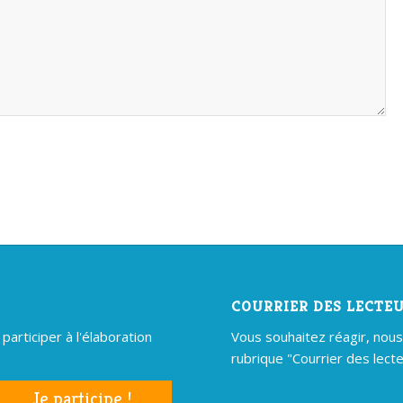
COURRIER DES LECTE
articiper à l'élaboration
Vous souhaitez réagir, nous é
rubrique "Courrier des lecte
Je participe !