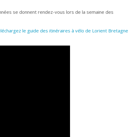
onnées se donnent rendez-vous lors de la semaine des
éléchargez le guide des itinéraires à vélo de Lorient Bretagne