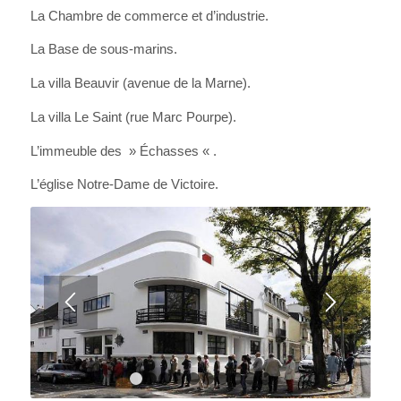
La Chambre de commerce et d’industrie.
La Base de sous-marins.
La villa Beauvir (avenue de la Marne).
La villa Le Saint (rue Marc Pourpe).
L’immeuble des » Échasses « .
L’église Notre-Dame de Victoire.
1
2
3
4
5
6
7
8
9
10