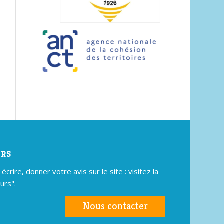
URS
crire, donner votre avis sur le site : visitez la
urs".
Nous contacter