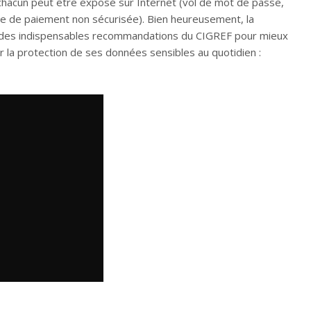
 chacun peut être exposé sur Internet (vol de mot de passe,
orme de paiement non sécurisée). Bien heureusement, la
 des indispensables recommandations du CIGREF pour mieux
r la protection de ses données sensibles au quotidien :