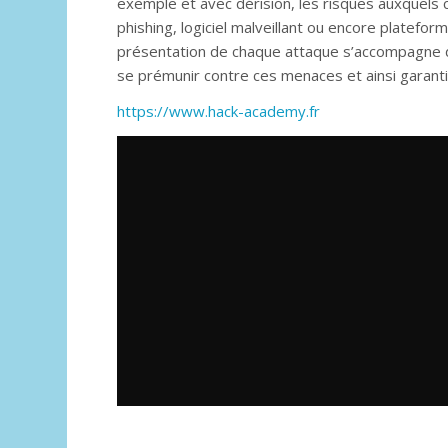
exemple et avec dérision, les risques auxquels
phishing, logiciel malveillant ou encore platef
présentation de chaque attaque s’accompagne
se prémunir contre ces menaces et ainsi garanti
https://www.hack-academy.fr