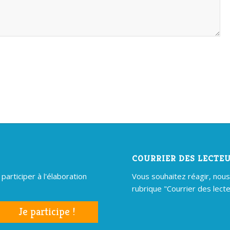
COURRIER DES LECTE
articiper à l'élaboration
Vous souhaitez réagir, nous é
rubrique "Courrier des lecte
Je participe !