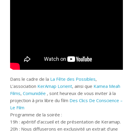
Dans le cadre de la
La Fête des Possibles
,
L’association
KerAmap Lorient
, ainsi que
Kamea Meah
Films
,
Comunidée
, sont heureux de vous inviter à la
projection à prix libre du film
Des Clics De Conscience –
Le Film
Programme de la soirée :
19h : apéritif d’accueil et de présentation de Keramap.
20h : Nous diffuserons en exclusivité un extrait d’une