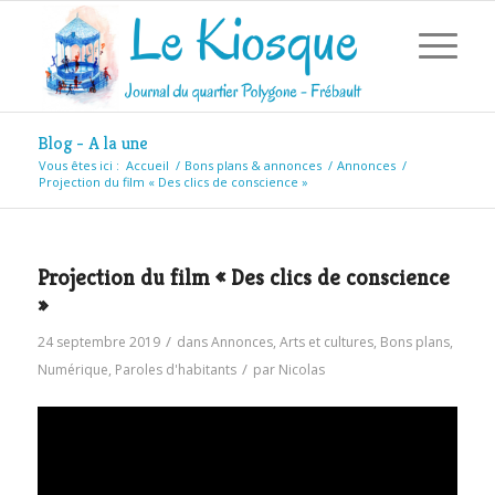
Blog - A la une
Vous êtes ici :
Accueil
/
Bons plans & annonces
/
Annonces
/
Projection du film « Des clics de conscience »
Projection du film « Des clics de conscience
»
/
24 septembre 2019
dans
Annonces
,
Arts et cultures
,
Bons plans
,
/
Numérique
,
Paroles d'habitants
par
Nicolas