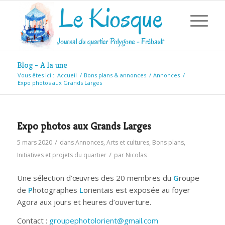
Blog - A la une
Vous êtes ici :
Accueil
/
Bons plans & annonces
/
Annonces
/
Expo photos aux Grands Larges
Expo photos aux Grands Larges
/
5 mars 2020
dans
Annonces
,
Arts et cultures
,
Bons plans
,
/
Initiatives et projets du quartier
par
Nicolas
Une sélection d’œuvres des 20 membres du
G
roupe
de
P
hotographes
L
orientais est exposée au foyer
Agora aux jours et heures d’ouverture.
Contact :
groupephotolorient@gmail.com