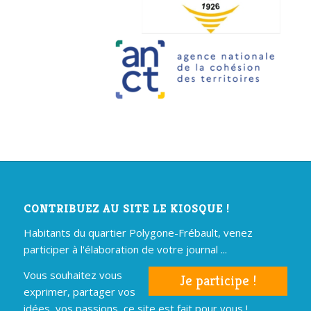
CONTRIBUEZ AU SITE LE KIOSQUE !
Habitants du quartier Polygone-Frébault, venez
participer à l'élaboration de votre journal ...
Vous souhaitez vous
Je participe !
exprimer, partager vos
idées, vos passions, ce site est fait pour vous !