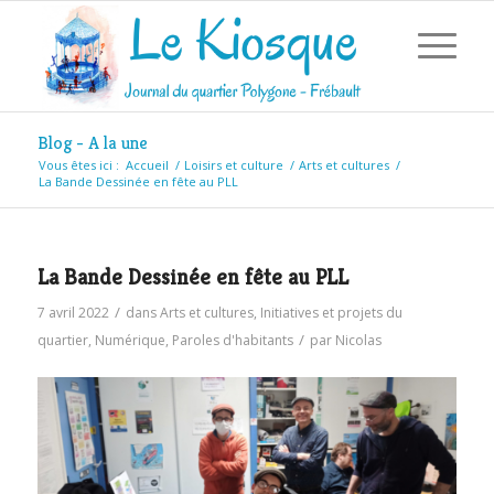
Blog - A la une
Vous êtes ici :
Accueil
/
Loisirs et culture
/
Arts et cultures
/
La Bande Dessinée en fête au PLL
La Bande Dessinée en fête au PLL
/
7 avril 2022
dans
Arts et cultures
,
Initiatives et projets du
/
quartier
,
Numérique
,
Paroles d'habitants
par
Nicolas