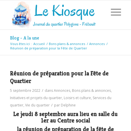
Blog - A la une
Vous êtes ici :
Accueil
/
Bons plans & annonces
/
Annonces
/
Réunion de préparation pour la Fête de Quartier
Réunion de préparation pour la Fête de
Quartier
/
5 septembre 2022
dans
Annonces
,
Bons plans & annonces
,
Initiatives et projets du quartier
,
Loisirs et culture
,
Services du
/
quartier
,
Vie du quartier
par
Delphine
Le jeudi 8 septembre aura lieu en salle du
1er au Centre social
la réunion de préparation de la fête de