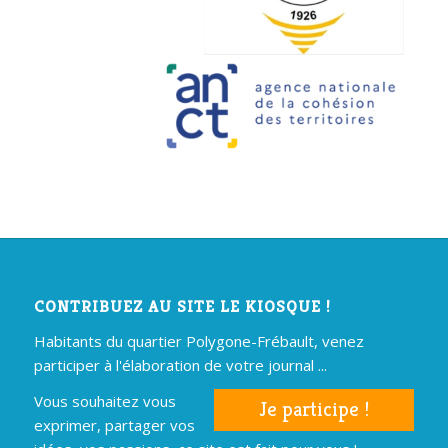
CONTRIBUEZ AU SITE LE KIOSQUE !
Habitants du quartier Polygone-Frébault, venez
participer à l'élaboration de votre journal ...
Vous souhaitez vous
Je participe !
exprimer, partager vos