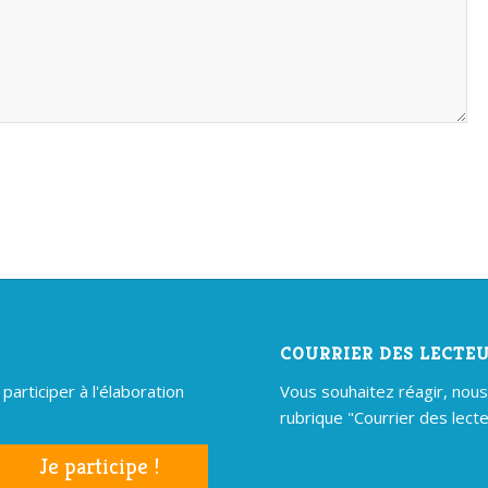
COURRIER DES LECTE
articiper à l'élaboration
Vous souhaitez réagir, nous é
rubrique "Courrier des lecte
Je participe !