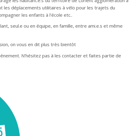
age les habitant.e.s du territoire de Lorient agglomération à
t les déplacements utilitaires à vélo pour les trajets du
compagner les enfants à l’école etc..
alant, seul.e ou en équipe, en famille, entre ami.e.s et même
ion, on vous en dit plus très bientôt
nement. N’hésitez pas à les contacter et faites partie de