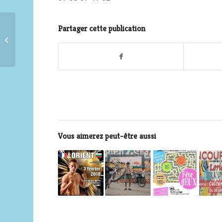
Atelier Salvador Dalí :
Partager cette publication
quand l’imagination
des enfants défie le
temps
Vous aimerez peut-être aussi