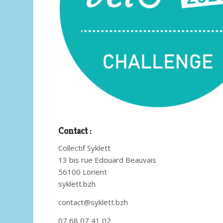
Contact :
Collectif Syklett
13 bis rue Edouard Beauvais
56100 Lorient
syklett.bzh
contact@syklett.bzh
07 68 07 41 02