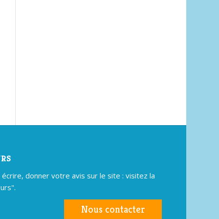
URS
crire, donner votre avis sur le site : visitez la
urs".
Nous contacter