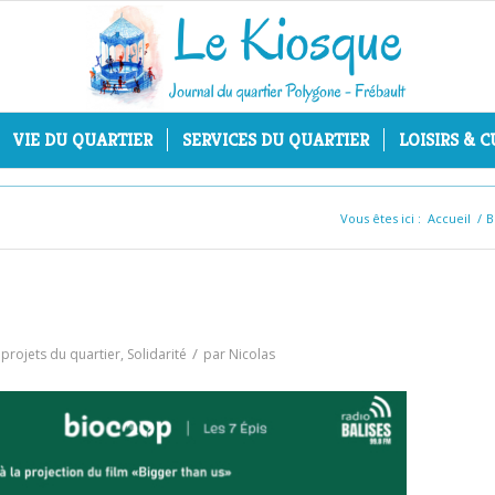
VIE DU QUARTIER
SERVICES DU QUARTIER
LOISIRS & 
Vous êtes ici :
Accueil
/
B
/
t projets du quartier
,
Solidarité
par
Nicolas