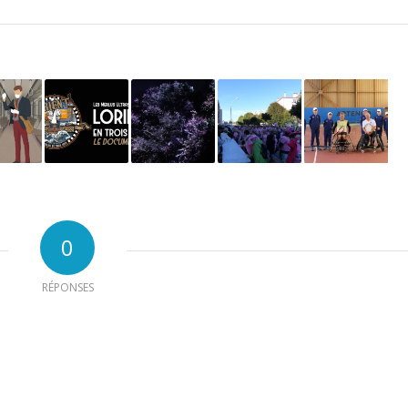
0
RÉPONSES