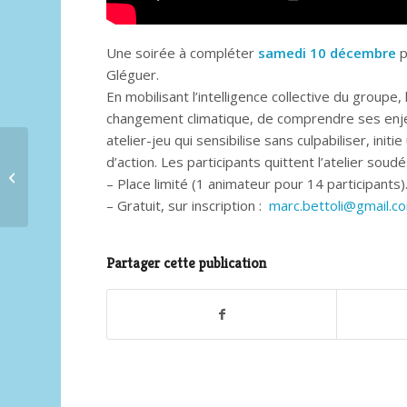
Une soirée à compléter
samedi 10 décembre
p
Gléguer.
En mobilisant l’intelligence collective du groupe
changement climatique, de comprendre ses enjeu
atelier-jeu qui sensibilise sans culpabiliser, init
d’action. Les participants quittent l’atelier soud
Des artistes et des
– Place limité (1 animateur pour 14 participants).
cadeaux et vice-versa
– Gratuit, sur inscription :
marc.bettoli@gmail.c
Partager cette publication