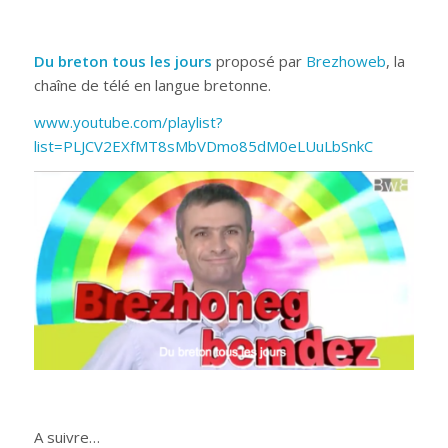
Du breton tous les jours
proposé par
Brezhoweb
, la
chaîne de télé en langue bretonne.
www.youtube.com/playlist?
list=PLJCV2EXfMT8sMbVDmo85dM0eLUuLbSnkC
A suivre…