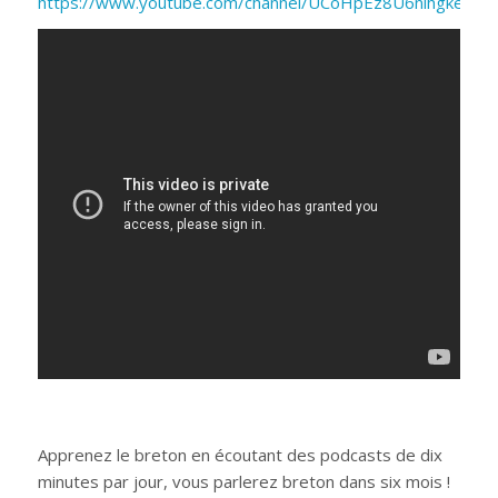
https://www.youtube.com/channel/UCoHpEz8U6nlhgkefE
Apprenez le breton en écoutant des podcasts de dix
minutes par jour, vous parlerez breton dans six mois !