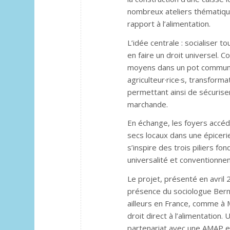
nombreux ateliers thématiqu
rapport à l’alimentation.
L’idée centrale : socialiser to
en faire un droit universel.
moyens dans un pot commun. 
agriculteur·rice·s, transformat
permettant ainsi de sécuriser 
marchande.
En échange, les foyers accéde
secs locaux dans une épicerie
s’inspire des trois piliers fo
universalité et conventionn
Le projet, présenté en avril 
présence du sociologue Bern
ailleurs en France, comme à 
droit direct à l’alimentation
partenariat avec une AMAP et