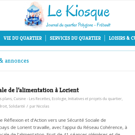
VIE DU QUARTIER
SERVICES DU QUARTIER
LOISIRS & 
s & annonces
ale de l’alimentation à Lorient
s plans
,
Cuisine - Les Recettes
,
Ecologie
,
Initiatives et projets du quartier
,
/
roit
,
Solidarité
par
Nicolas
e Réflexion et d’Action vers une Sécurité Sociale de
pays de Lorient travaille, avec l’appui du Réseau Cohérence, à
ocale de l’alimentation. Fruit de 41 séances plénières et de