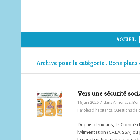
ACCUEIL
Archive pour la catégorie : Bons plan
Vers une sécurité soci
/
16 juin 2026
dans
Annonces
,
Bon
Paroles d'habitants
,
Questions de d
Depuis deux ans, le Comité d
l’Alimentation (CREA-SSA) du 
la construction d’une caisse l