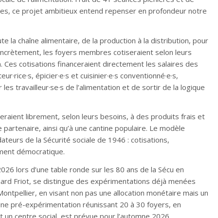
es, ce projet ambitieux entend repenser en profondeur notre
ute la chaîne alimentaire, de la production à la distribution, pour
 Concrètement, les foyers membres cotiseraient selon leurs
Ces cotisations financeraient directement les salaires des
eur·rice·s, épicier·e·s et cuisinier·e·s conventionné·e·s,
les travailleur·se·s de l’alimentation et de sortir de la logique
raient librement, selon leurs besoins, à des produits frais et
 partenaire, ainsi qu’à une cantine populaire. Le modèle
ndateurs de la Sécurité sociale de 1946 : cotisations,
ement démocratique.
2026 lors d’une table ronde sur les 80 ans de la Sécu en
ard Friot, se distingue des expérimentations déjà menées
Montpellier, en visant non pas une allocation monétaire mais un
. Une pré-expérimentation réunissant 20 à 30 foyers, en
 un centre social, est prévue pour l’automne 2026.