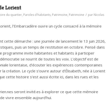
de Lorient
/
oire du quartier
,
Paroles d'habitants
,
Patrimoine
,
Patrimoine
par
Nicolas
Lorient, l’Embarcadère ouvre un cycle consacré à la mémoire
 cette démarche : une journée de lancement le 13 juin 2026,
tistiques, puis un temps de restitution en octobre. Pensé dans
, ce programme invite habitantes et habitants à participer
démocratie se nourrit de toutes les voix. L’objectif est de
loniale lorientaise, d’écouter les expériences contemporaines
 la création. Le cycle s’ouvre autour d’Élisabeth, née à Lorient
ue cette histoire s’est aussi écrite ici, dans les rues et les
orien.nes seront invité.es à explorer ce que cette mémoire
 de vivre ensemble aujourd’hui.